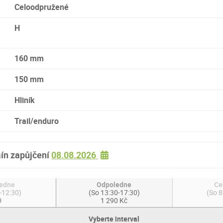
Celoodpružené
H
160 mm
150 mm
Hliník
Trail/enduro
ín zapůjčení
08.08.2026
edne
Odpoledne
Ce
-12:30)
(So 13:30-17:30)
(So 8
1 290 Kč
Vyberte interval