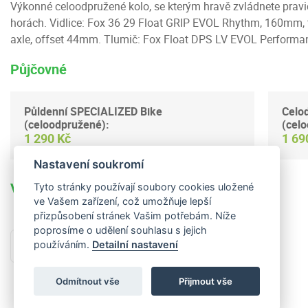
Výkonné celoodpružené kolo, se kterým hravě zvládnete pravid
horách. Vidlice: Fox 36 29 Float GRIP EVOL Rhythm, 160mm,
axle, offset 44mm. Tlumič: Fox Float DPS LV EVOL Perform
Půjčovné
Půldenní SPECIALIZED Bike
Celo
(celoodpružené):
(cel
1 290 Kč
1 69
Nastavení soukromí
Vratná kauce: 5 000 Kč
Tyto stránky používají soubory cookies uložené
ve Vašem zařízení, což umožňuje lepší
přizpůsobení stránek Vašim potřebám. Níže
poprosíme o udělení souhlasu s jejich
používáním.
Detailní nastavení
Zpět na výpis
Odmítnout vše
Přijmout vše