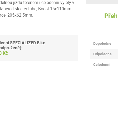
elnou jízdu terénem i celodenní výlety v
 tapered steerer tube, Boost 15x110mm
Přeh
ance, 205x62.5mm.
denní SPECIALIZED Bike
Dopoledne
oodpružené):
0 Kč
Odpoledne
Celodenní