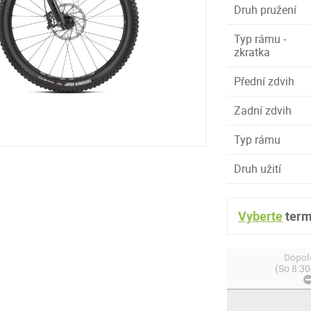
Druh pružení
Typ rámu -
zkratka
Přední zdvih
Zadní zdvih
Typ rámu
Druh užití
Vyberte
term
Dopol
(So 8:30