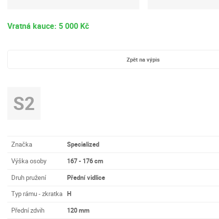
Vratná kauce: 5 000 Kč
Zpět na výpis
S2
Značka
Specialized
Výška osoby
167 - 176 cm
Druh pružení
Přední vidlice
Typ rámu - zkratka
H
Přední zdvih
120 mm