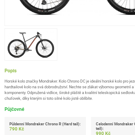
Popis
Horské kolo značky Mondraker. Kolo Chrono DC je ideální horské kolo pro jezdc
hardtailové kolo na svá dobrodružství. Nechte se zlákat výbornou geometrií a 
komponenty. Odpružená vidlice, široké pláště a kvalitní teleskopická sedlovka
chuťovek, díky kterým si toto silné kolo jistě oblíbíte.
Půjčovné
Půldenní Mondraker Chrono R (Hard tail):
Celodenní Mondraker 
tail):
790 Kč
990 Kč