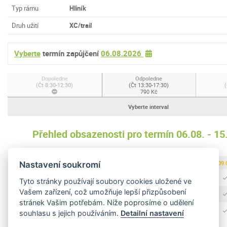
Typ rámu
Hliník
Druh užití
XC/trail
Vyberte
termín zapůjčení
06.08.2026
Dopoledne
Odpoledne
(Čt 8:30-12:30)
(Čt 13:30-17:30)
(
790 Kč
Vyberte interval
Přehled obsazenosti pro termín 06.08. - 1
06.08.
07.08.
08.08.
09.
Nastavení soukromí
Dopoledne
Tyto stránky používají soubory cookies uložené ve
Vašem zařízení, což umožňuje lepší přizpůsobení
Odpoledne
stránek Vašim potřebám. Níže poprosíme o udělení
Celodenní
souhlasu s jejich používáním.
Detailní nastavení