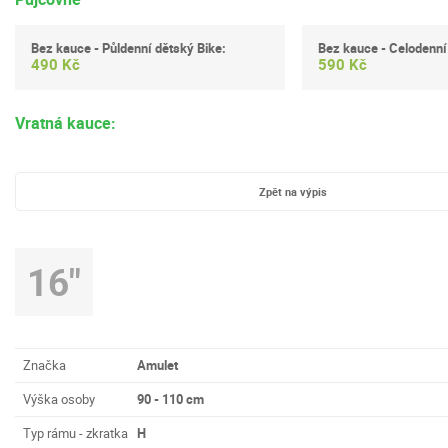
Bez kauce - Půldenní dětský Bike:
Bez kauce - Celodenní 
490 Kč
590 Kč
Vratná kauce:
Zpět na výpis
16"
Značka
Amulet
Výška osoby
90 - 110 cm
Typ rámu - zkratka
H