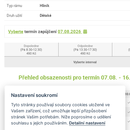
Typ rámu
Hliník
Druh užití
Dětské
Vyberte
termín zapůjčení
07.08.2026
Dopoledne
Odpoledne
(Pá 8:30-12:30)
(Pá 13:30-17:30)
(
490 Kč
490 Kč
Vyberte interval
Přehled obsazenosti pro termín 07.08. - 1
07.08.
08.08.
09.08.
10.
Nastavení soukromí
Dopoledne
Tyto stránky používají soubory cookies uložené ve
Vašem zařízení, což umožňuje lepší přizpůsobení
Odpoledne
stránek Vašim potřebám. Níže poprosíme o udělení
Celodenní
souhlasu s jejich používáním.
Detailní nastavení