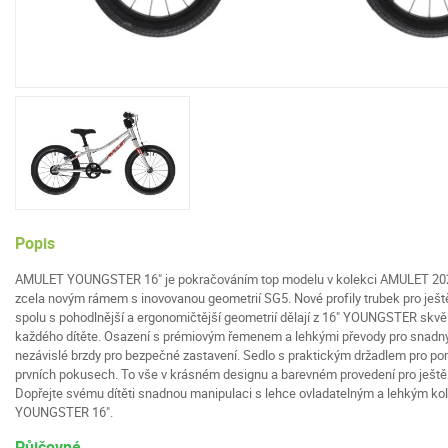
Popis
AMULET YOUNGSTER 16" je pokračováním top modelu v kolekci AMULET 202
zcela novým rámem s inovovanou geometrií SG5. Nové profily trubek pro ješt
spolu s pohodlnější a ergonomičtější geometrií dělají z 16" YOUNGSTER skvěl
každého dítěte. Osazení s prémiovým řemenem a lehkými převody pro snadný
nezávislé brzdy pro bezpečné zastavení. Sedlo s praktickým držadlem pro po
prvních pokusech. To vše v krásném designu a barevném provedení pro ještě
Dopřejte svému dítěti snadnou manipulaci s lehce ovladatelným a lehkým 
YOUNGSTER 16".
Půjčovné